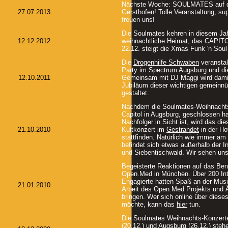
Nächste Woche: SOULMATES auf de
27.07.2013
Gersthofen! Tolle Veranstaltung, su
freuen uns!
Die Soulmates kehren in diesem Jah
12.12.2012
weihnachtliche Heimat, das CAPIT
22.12. steigt die Xmas Funk 'n Soul
Die
Drogenhilfe Schwaben
veranstal
Party im Spectrum Augsburg und di
12.10.2011
Gemeinsam mit DJ Maggi wird damit
Jubiläum dieser wichtigen gemeinnü
gestaltet.
Nachdem die Soulmates-Weihnacht
Capitol in Augsburg, geschlossen h
Nachfolger in Sicht ist, wird das di
21.10.2010
Kultkonzert im
Gestrandet
in der Hof
stattfinden. Natürlich wie immer am
befindet sich etwas außerhalb der 
und Siebentischwald. Wir sehen uns
Begeisterte Reaktionen auf das Bene
Open.Med in München. Über 200 Int
Engagierte hatten Spaß an der Musi
21.01.2010
Arbeit des Open.Med Projekts und Ä
bringen. Wer sich online über dieses
möchte, kann das
hier
tun.
Die Soulmates Weihnachts-Konzert
(20.12.) und Augsburg (26.12.) steh