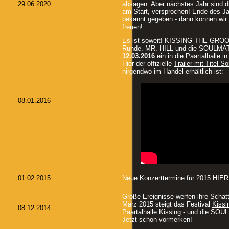
29.06.2020
absagen. Aber nächstes Jahr sind
am Start, versprochen! Ende des Ja
bekannt gegeben - dann können wir
freuen!
Es ist soweit! KISSING THE GROOV
Runde. MR. HILL und die SOULMA
12.03.2016
ein in die Paartalhalle i
Hier der offizielle
Trailer mit Titel-S
nirgendwo im Handel erhältlich ist:
08.01.2016
01.02.2015
Neue Konzerttermine für 2015
HIER.
Große Ereignisse werfen ihre Schat
März 2015 steigt das Festival
Kissi
08.12.2014
Paartalhalle Kissing - und die SOU
Jetzt schon vormerken!