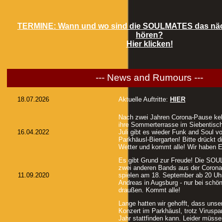
TERMINE: Wann und wo sind die SOULMATES das näch
hören?
Hier klicken!
--- News and Rumours ---
18.07.2026
Aktuelle Auftritte:
HIER
Nach zwei Jahren Corona-Pause keh
ihre Sommerterrasse im Siebentisc
16.04.2022
Juli gibt es wieder Funk and Soul v
Parkhäusl-Biergarten! Bitte drückt
Wetter und kommt alle! Wir haben E
Es gibt Grund zur Freude! Die SO
zwei anderen Bands aus der Corona
11.09.2020
spielen am 18. September ab 20 Uhr
Andreas in Augsburg - nur bei schö
draußen. Kommt alle!
Lange hatten wir gehofft, dass unser
Konzert im Parkhäusl, trotz Virusp
Jahr stattfinden kann. Leider müsse