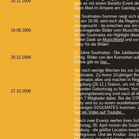
18.12.2009
geht es mit einem Benefiz-Event d
Open.Med im Ampere am Gasteig weit
Der Soulmates-Sommer neigt sich 
zu, am 19.09. wird noch die Regens
heimgesucht - da erreichen uns ein
18.08.2009
hervorragender Bilder vom MusicW
für die Soulmates ein Highlight dies
Vielen Dank an
MusicWorld
und vor 
Gaby für die Bilder!
10 Jahre Soulmates - Die Jubiläums-
28.12.2008
Erfolg. Bilder von den Konzerten auf
Bühne gibt es
hier...
Nur noch wenige Wochen bis zur Ju
Soulmates. Zu ihrem 10-jährigen Be
Soulmates alles und machen in Reg
Augsburg (26.12.) Station, um mit 
Freunden Geburtstag zu feiern. Von
27.10.2008
Ursprungsbesetzung sind nach all 
noch 7 Mitglieder dabei. Bei der
Party wird es zu einem wunderbaren
bisherigen SOULMATES kommen. Zu
hier ein Video auf Youtube...
Gleich zwei Events werfen ihren Sc
Samstag, 05. April rocken die Soul
Neuburg - die größte Location inner
Nightgroove. Und der Knüller: Jörg 