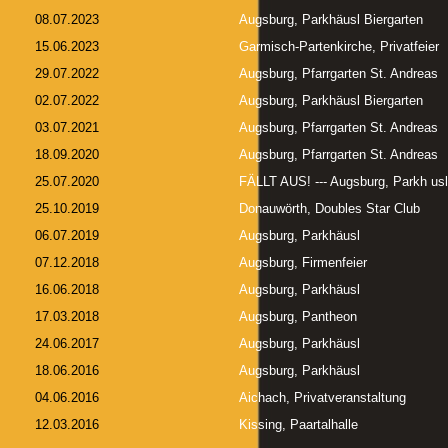
08.07.2023
Augsburg, Parkhäusl Biergarten
15.06.2023
Garmisch-Partenkirche, Privatfeier
29.07.2022
Augsburg, Pfarrgarten St. Andreas
02.07.2022
Augsburg, Parkhäusl Biergarten
03.07.2021
Augsburg, Pfarrgarten St. Andreas
18.09.2020
Augsburg, Pfarrgarten St. Andreas
25.07.2020
FÄLLT AUS! --- Augsburg, Parkh usl
25.10.2019
Donauwörth, Doubles Star Club
06.07.2019
Augsburg, Parkhäusl
07.12.2018
Augsburg, Firmenfeier
16.06.2018
Augsburg, Parkhäusl
17.03.2018
Augsburg, Pantheon
24.06.2017
Augsburg, Parkhäusl
18.06.2016
Augsburg, Parkhäusl
04.06.2016
Aichach, Privatveranstaltung
12.03.2016
Kissing, Paartalhalle