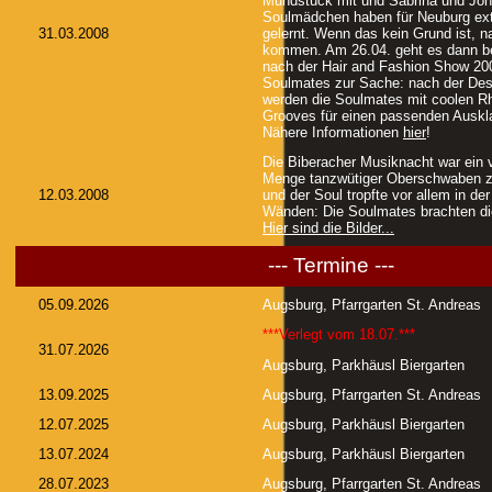
Mundstück mit und Sabrina und Jo
Soulmädchen haben für Neuburg ext
31.03.2008
gelernt. Wenn das kein Grund ist, 
kommen. Am 26.04. geht es dann be
nach der Hair and Fashion Show 200
Soulmates zur Sache: nach der De
werden die Soulmates mit coolen R
Grooves für einen passenden Auskl
Nähere Informationen
hier
!
Die Biberacher Musiknacht war ein vo
Menge tanzwütiger Oberschwaben z
12.03.2008
und der Soul tropfte vor allem in de
Wänden: Die Soulmates brachten d
Hier sind die Bilder...
--- Termine ---
05.09.2026
Augsburg, Pfarrgarten St. Andreas
***Verlegt vom 18.07.***
31.07.2026
Augsburg, Parkhäusl Biergarten
13.09.2025
Augsburg, Pfarrgarten St. Andreas
12.07.2025
Augsburg, Parkhäusl Biergarten
13.07.2024
Augsburg, Parkhäusl Biergarten
28.07.2023
Augsburg, Pfarrgarten St. Andreas