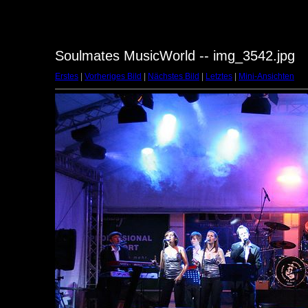
Soulmates MusicWorld -- img_3542.jpg
Erstes
|
Vorheriges Bild
|
Nächstes Bild
|
Letztes
|
Mini-Ansichten