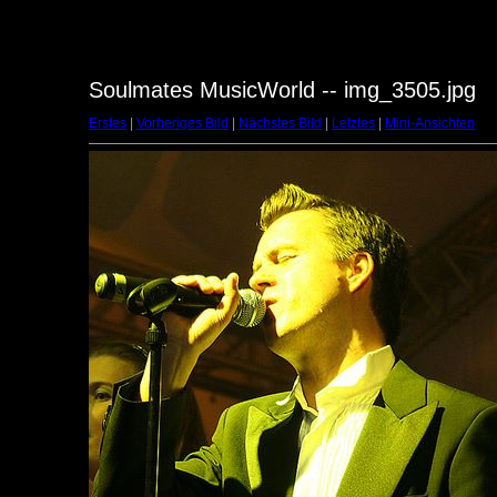
Soulmates MusicWorld -- img_3505.jpg
Erstes
|
Vorheriges Bild
|
Nächstes Bild
|
Letztes
|
Mini-Ansichten