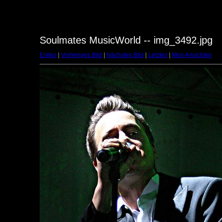
Soulmates MusicWorld -- img_3492.jpg
Erstes
|
Vorheriges Bild
|
Nächstes Bild
|
Letztes
|
Mini-Ansichten