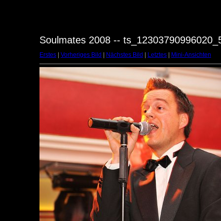
Soulmates 2008 -- ts_12303790996020_
Erstes
|
Vorheriges Bild
|
Nächstes Bild
|
Letztes
|
Mini-Ansichten