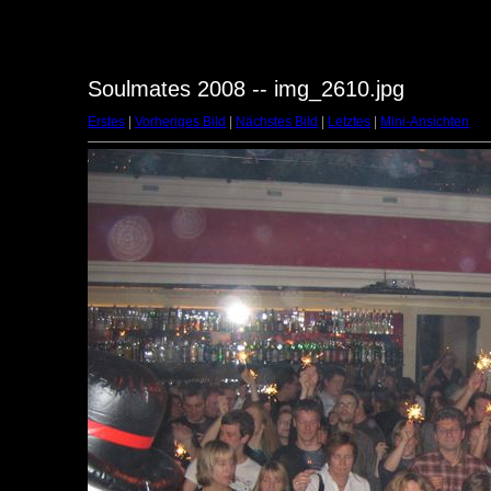
Soulmates 2008 -- img_2610.jpg
Erstes
|
Vorheriges Bild
|
Nächstes Bild
|
Letztes
|
Mini-Ansichten