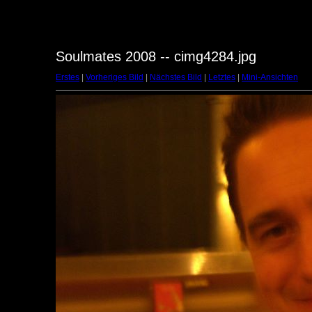
Soulmates 2008 -- cimg4284.jpg
Erstes
|
Vorheriges Bild
|
Nächstes Bild
|
Letztes
|
Mini-Ansichten