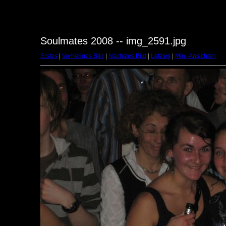
Soulmates 2008 -- img_2591.jpg
Erstes
|
Vorheriges Bild
|
Nächstes Bild
|
Letztes
|
Mini-Ansichten