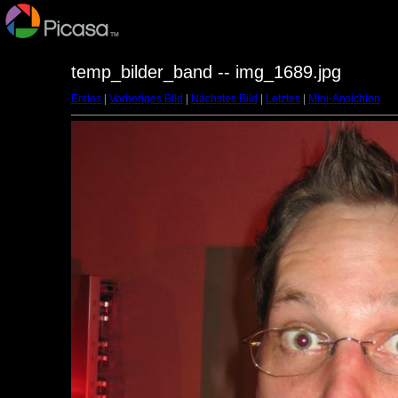
temp_bilder_band -- img_1689.jpg
Erstes
|
Vorheriges Bild
|
Nächstes Bild
|
Letztes
|
Mini-Ansichten