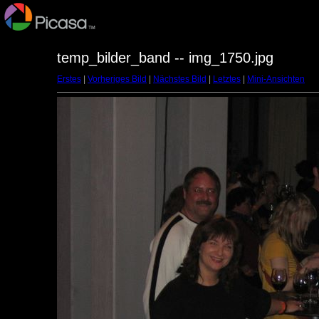
temp_bilder_band -- img_1750.jpg
Erstes
|
Vorheriges Bild
|
Nächstes Bild
|
Letztes
|
Mini-Ansichten