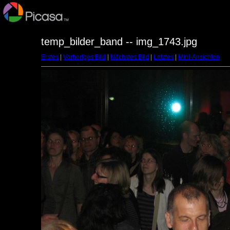
temp_bilder_band -- img_1743.jpg
Erstes
|
Vorheriges Bild
|
Nächstes Bild
|
Letztes
|
Mini-Ansichten