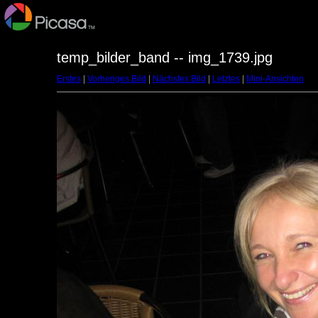
temp_bilder_band -- img_1739.jpg
Erstes
|
Vorheriges Bild
|
Nächstes Bild
|
Letztes
|
Mini-Ansichten