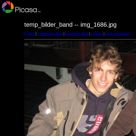
temp_bilder_band -- img_1686.jpg
Erstes
|
Vorheriges Bild
|
Nächstes Bild
|
Letztes
|
Mini-Ansichten