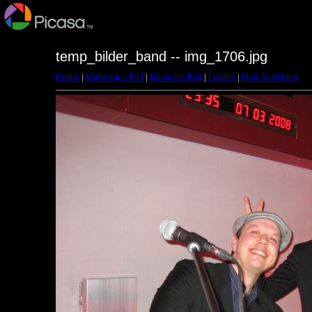
temp_bilder_band -- img_1706.jpg
Erstes
|
Vorheriges Bild
|
Nächstes Bild
|
Letztes
|
Mini-Ansichten