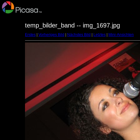
temp_bilder_band -- img_1697.jpg
Erstes
|
Vorheriges Bild
|
Nächstes Bild
|
Letztes
|
Mini-Ansichten