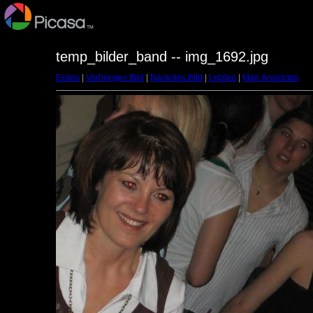
temp_bilder_band -- img_1692.jpg
Erstes
|
Vorheriges Bild
|
Nächstes Bild
|
Letztes
|
Mini-Ansichten