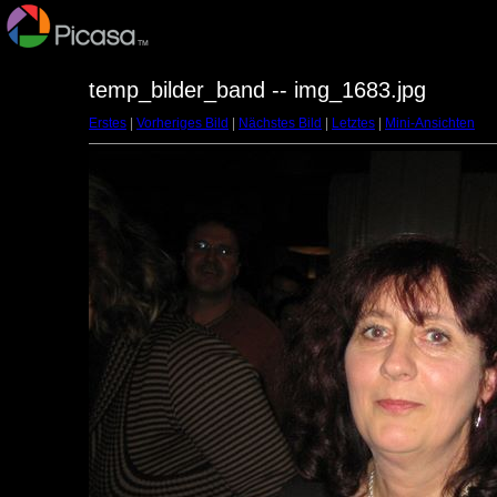
temp_bilder_band -- img_1683.jpg
Erstes
|
Vorheriges Bild
|
Nächstes Bild
|
Letztes
|
Mini-Ansichten